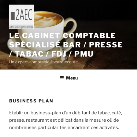
Aller
au
contenu
principal
LE CABINET COMPTABLE
SPÉCIALISÉ BAR / PRESSE
/ TABAC / FDJ / PMU
Un expert-comptable à votre écoute
Menu
BUSINESS PLAN
Etablir un business-plan d’un débitant de tabac, café,
presse, restaurant est délicat dans la mesure où de
nombreuses particularités encadrent ces activités.